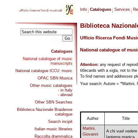
Info
Catalogues
Services
Re
Biblioteca Naziona
Ufficio Ricerca Fondi Musi
National catalogue of musi
Catalogues
National catalogue of music
manuscripts
Attention:
any request of repro
titlecards with a sigla, not to th
National catalogue ICCU: music
To find names and addresses p
OPAC SBN Musica
Your search: Autore = '*Martini, 
Other music catalogues
- in Italy
- abroad
Other SBN Searches
Biblioteca Nazionale Braidense
catalogue
Author
Title
Search incipit
Martini,
Italian music libraries
A chi vuol vedere 
Giovanni
Raccolta drammatica
lanterna magica