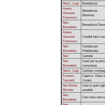
Nerici, Luigi
Benedictus
Anerio,
Benedictus
Giovanni
Dominus
Francesco
Neri,
Benedixisti Dom
Benedetto
Anerio,
Giovanni
Candidi facti sun
Francesco
Neri,
Cantata per
Benedetto
l'Addolorata
Neri
Cantate
Neri,
Canti per la prim
Benedetto
comunione
Nerici, Luigi
Cantiam compag
Forneris,
Capricci. Orazi e
Tancredi
Curiazi
Neri Bondi,
Cara in quel cigl
Michele
amabile
Neri,
Caro mea vere e
Benedetto
Neri,