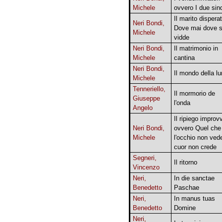
Michele
ovvero I due sin
Il marito dispera
Neri Bondi,
Dove mai dove s
Michele
vidde
Neri Bondi,
Il matrimonio in
Michele
cantina
Neri Bondi,
Il mondo della l
Michele
Tenneriello,
Il mormorio de
Giuseppe
l'onda
Angelo
Il ripiego improv
Neri Bondi,
ovvero Quel che
Michele
l'occhio non vede
cuor non crede
Segneri,
Il ritorno
Vincenzo
Neri,
In die sanctae
Benedetto
Paschae
Neri,
In manus tuas
Benedetto
Domine
Neri,