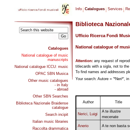
Info
Catalogues
Services
Re
Biblioteca Naziona
Ufficio Ricerca Fondi Musi
National catalogue of musi
Catalogues
National catalogue of music
manuscripts
Attention:
any request of repro
titlecards with a sigla, not to th
National catalogue ICCU: music
To find names and addresses p
OPAC SBN Musica
Your search: Autore = '*Neri*', i
Other music catalogues
- in Italy
- abroad
Other SBN Searches
Author
Title
Biblioteca Nazionale Braidense
catalogue
A te illustre
Nerici, Luigi
Search incipit
mecenate
Italian music libraries
Anerio
A te non basta s
Raccolta drammatica