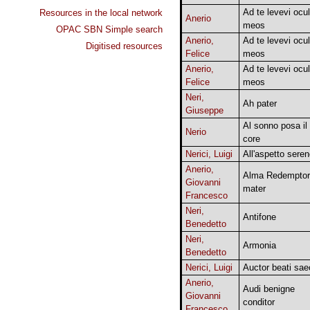
Ad te levevi ocu
Resources in the local network
Anerio
meos
OPAC SBN Simple search
Anerio,
Ad te levevi ocu
Digitised resources
Felice
meos
Anerio,
Ad te levevi ocu
Felice
meos
Neri,
Ah pater
Giuseppe
Al sonno posa il
Nerio
core
Nerici, Luigi
All'aspetto sere
Anerio,
Alma Redemptor
Giovanni
mater
Francesco
Neri,
Antifone
Benedetto
Neri,
Armonia
Benedetto
Nerici, Luigi
Auctor beati sae
Anerio,
Audi benigne
Giovanni
conditor
Francesco